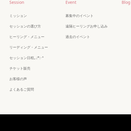
Session
Event
Blog
ミッション
募集中のイベント
セッションの選び方
遠隔ヒーリングお申し込み
ヒーリング・メニュー
過去のイベント
リーディング・メニュー
セッション日程｡.:*:･°
チケット販売
お客様の声
よくあるご質問