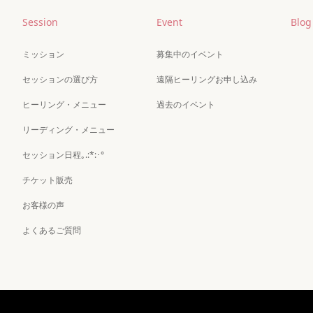
Session
Event
Blog
ミッション
募集中のイベント
セッションの選び方
遠隔ヒーリングお申し込み
ヒーリング・メニュー
過去のイベント
リーディング・メニュー
セッション日程｡.:*:･°
チケット販売
お客様の声
よくあるご質問