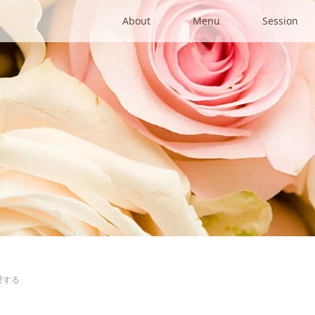
About
Menu
Session
愛する