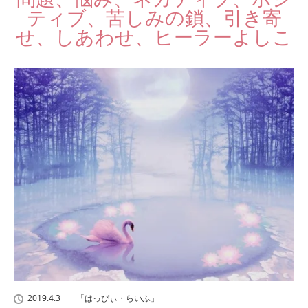
ティブ、苦しみの鎖、引き寄
せ、しあわせ、ヒーラーよしこ
2019.4.3
「はっぴぃ・らいふ」