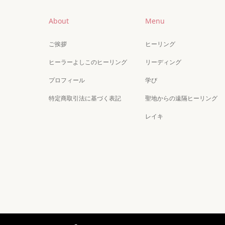
About
Menu
ご挨拶
ヒーリング
ヒーラーよしこのヒーリング
リーディング
プロフィール
学び
特定商取引法に基づく表記
聖地からの遠隔ヒーリング
レイキ