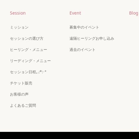
Session
Event
Blog
ミッション
募集中のイベント
セッションの選び方
遠隔ヒーリングお申し込み
ヒーリング・メニュー
過去のイベント
リーディング・メニュー
セッション日程｡.:*:･°
チケット販売
お客様の声
よくあるご質問