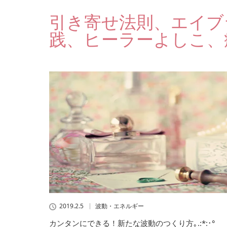
引き寄せ法則、エイブ
践、ヒーラーよしこ、
2019.2.5
波動・エネルギー
カンタンにできる！新たな波動のつくり方｡.:*:･°