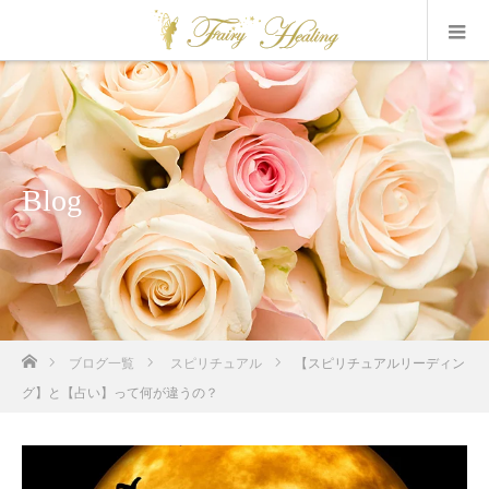
Blog
ホーム
ブログ一覧
スピリチュアル
【スピリチュアルリーディン
グ】と【占い】って何が違うの？