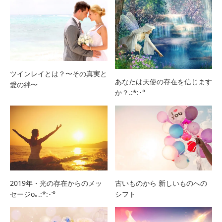
ツインレイとは？〜その真実と
あなたは天使の存在を信じます
愛の絆〜
か？.:*:･°
2019年・光の存在からのメッ
古いものから 新しいものへの
セージo｡.:*:･’°
シフト