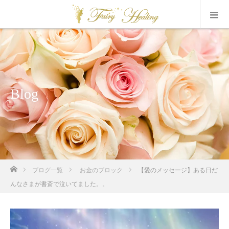
Blog
ホーム
ブログ一覧
お金のブロック
【愛のメッセージ】ある日だ
んなさまが書斎で泣いてました。。