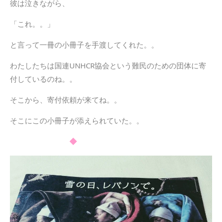
彼は泣きながら、
「これ。。」
と言って一冊の小冊子を手渡してくれた。。
わたしたちは
国連UNHCR協会という難民のための団体に寄
付しているのね。。
そこから、寄付依頼が来てね。。
そこにこの小冊子が添えられていた。。
◆