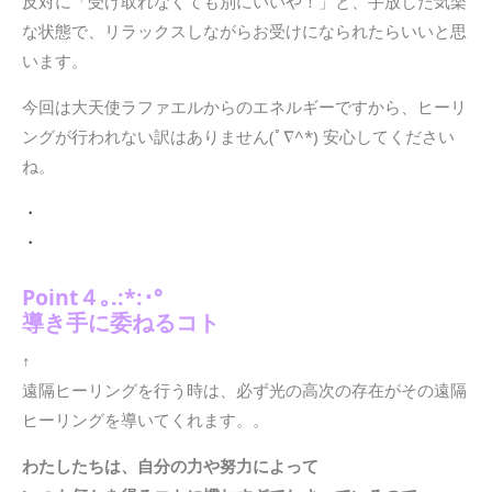
反対に「受け取れなくても別にいいや！」と、手放した気楽
な状態で、リラックスしながらお受けになられたらいいと思
います。
今回は大天使ラファエルからのエネルギーですから、ヒーリ
ングが行われない訳はありません(ﾟ∇^*) 安心してください
ね。
・
・
Point４｡.:*:･°
導き手に委ねるコト
↑
遠隔ヒーリングを行う時は、必ず光の高次の存在がその遠隔
ヒーリングを導いてくれます。。
わたしたちは、自分の力や努力によって