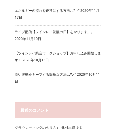
エネルギーの流れを正常にする方法｡.:*:･°
2020年11月
17日
ライブ配信【ツインレイ覚醒の日】をやります。。
2020年11月10日
【ツインレイ統合ワークショップ】お申し込み開始しま
す！
2020年10月15日
高い波動をキープする簡単な方法｡.:*:･°
2020年10月11
日
最近のコメント
グラウンディングのやり方
に
北村志保
より