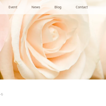
Event
News
Blog
Contact
める