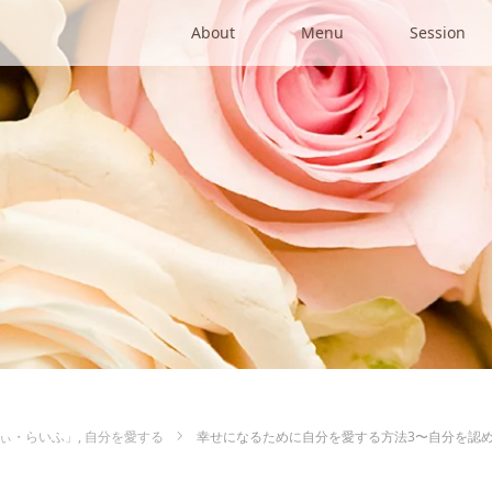
About
Menu
Session
ぃ・らいふ」
,
自分を愛する
幸せになるために自分を愛する方法3〜自分を認