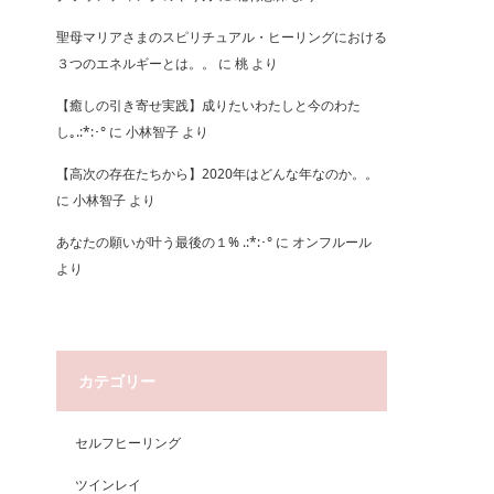
聖母マリアさまのスピリチュアル・ヒーリングにおける
３つのエネルギーとは。。
に
桃
より
【癒しの引き寄せ実践】成りたいわたしと今のわた
し｡.:*:･°
に
小林智子
より
【高次の存在たちから】2020年はどんな年なのか。。
に
小林智子
より
あなたの願いが叶う最後の１% .:*:･°
に
オンフルール
より
カテゴリー
セルフヒーリング
ツインレイ