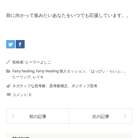
前に向かって進みたいあなたをいつでも応援しています。。
投稿者:
ヒーラーよしこ
Fairy healing
,
Fariy Healing 個人セッション
,
「はっぴぃ・らいふ」
,
ヒーリング
,
レイキ
ネガティブな思考癖、思考癖矯正、ポジティブ思考
コメント:
0
前の記事
次の記事