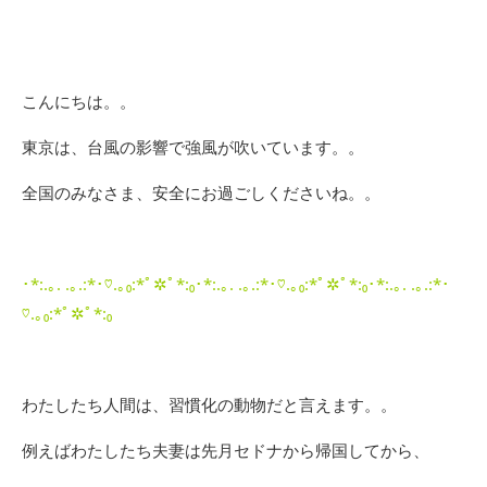
こんにちは。。
東京は、台風の影響で強風が吹いています。。
全国のみなさま、安全にお過ごしくださいね。。
･*:.｡. .｡.:*･♡.｡₀:*ﾟ✲ﾟ*:₀･*:.｡. .｡.:*･♡.｡₀:*ﾟ✲ﾟ*:₀･*:.｡. .｡.:*･
♡.｡₀:*ﾟ✲ﾟ*:₀
わたしたち人間は、習慣化の動物だと言えます。。
例えばわたしたち夫妻は先月セドナから帰国してから、