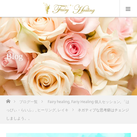
Blog
ホーム
ブログ一覧
Fairy healing
,
Fariy Healing 個人セッション
,
「は
っぴぃ・らいふ」
,
ヒーリング
,
レイキ
ネガティブな思考癖はチェンジ
しましよう。。