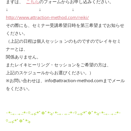
まずは、
こちら
のフォームからお申し込みください。
↓ ↓ ↓
http://www.attraction-method.com/reiki/
その際にも、セミナー受講希望日時を第三希望までお知らせ
ください。
（上記の日程は個人セッショ ンのものですのでレイキセミ
ナーとは、
関係ありません。
またレイキヒーリング・セッションをご希望の方は、
上記のスケジュールからお選びください。）
※お問い合わせは、info@attraction-method.comまでメール
をください。
･*:.｡. .｡.:*･♡.｡₀:*ﾟ✲ﾟ*:₀･*:.｡. .｡.:*･♡.｡₀:*ﾟ✲ﾟ*:₀･*:.｡. .｡.:*･
♡.｡₀:*ﾟ✲ﾟ*:₀